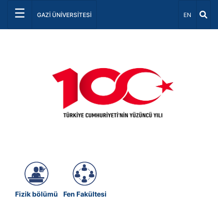
☰
Dil Seçiniz 
GAZİ ÜNİVERSİTESİ
EN
Önceki
Sonrak
Fizik bölümü
Fen Fakültesi